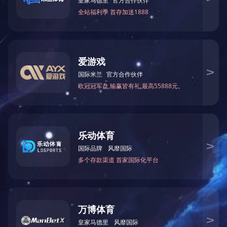
您所在的位置：
乐鱼(中国)
>
新闻中心
新闻中心
最新公告
公司新闻
行业资讯
政策法规