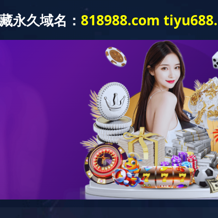
seo.com