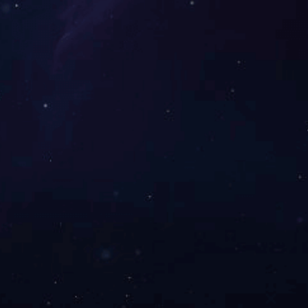
”荣誉称号
2023-04-13
3-17
作的通知
2023-03-17
会
2023-03-15
”的荣誉称号
2023-03-10
27
荣誉称号
2023-02-24
-14
范单位称号
2023-02-13
13
-02-02