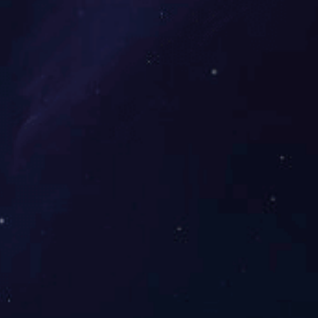
况，公司三季度经营、质量、安全等各项工作推进基本有序，