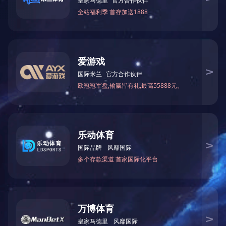
您所在的位置：
乐鱼(中国)
>
新闻中心
>
行业资讯
招投标重大改革！招标人可以将EPC项目直接发包给控股的施
工、服务企业……
日期：03-11 浏览次数：
12775
视力保护色：
https://mp.weixin.qq.com/s?
src=11&timestamp=1615421461&ver=2939&signature=WAzdS2
kL1FLDysS4tgXXtnOBFZDAHCC2lK9tQXfqfifGUohLmBK6lz
-38iuAAMZG96b4kSuwrxPfEXr4tS2l3&new=1