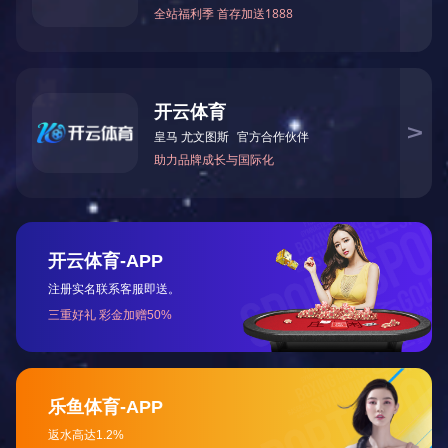
人洞南路东侧D1地块（文澜轩）-4#楼以及黄山市南部城镇群水务调度
中心项目凭借过硬的施工质量和卓越的工程品质，成功通过最终审
定，认定为2026年度黄山市建设工程“迎客松杯”（市优质工程）。这也
是集团连续多年获得该殊荣。
“迎客松杯”作为黄山市建设工程质量领域的权威奖项，代表着本
市房屋建筑及市政基础设施工程的先进水平。此次三项工程同时获
奖，充分体现了黄山市建工集团在项目管理、施工工艺、安全文明施
工及技术创新等方面的综合实力，也彰显了企业在推动城市建设高质
量发展中的责任与担当。
高铁黟县东站站前广场及附属配套工程是区域综合交通枢纽的重
要组成部分，项目涵盖广场铺装、景观绿化、市政管网及附属设施等
内容。建设过程中，项目部科学统筹、精细施工，克服工期紧、交叉
作业多等挑战，确保工程按期优质交付，为高铁片区形象提升和旅客
出行体验优化提供了有力支撑。
仙人洞南路东侧D1地块（文澜轩）-4#楼工程作为高品质住宅项目，始
终坚持高标准、严要求，从主体结构到装饰装修各环节均严格把控质
量关。项目在施工过程中积极应用新技术、新工艺，提升了工程品质
与居住舒适度，赢得了建设单位及业主的一致好评。
黄山市南部城镇群水务调度中心项目是提升区域水务管理智能化
水平的关键基础设施工程。项目团队在施工中强化过程控制，注重细
部处理，确保建筑功能完善、运行高效，展现了集团在公共建筑领域
的扎实施工能力。