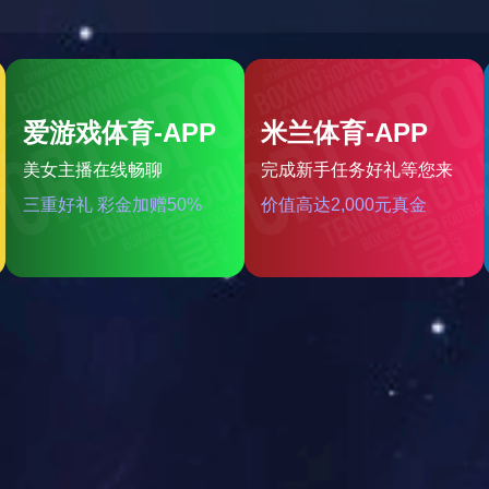
域系列信用评价与先进评选的结果，乐鱼网页版登录入口凭借卓越的综合实