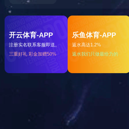
您所在的位置：
乐鱼(中国)
>
新闻中心
>
公司新闻
喜报频传！黄山市建工集团获多项省级诚信荣誉
日期：01-30 浏览次数：
514
视力保护色：
近日，国家及省级行业协会相继公布关于2025年度工程建设领
获累累硕果，再次彰显了公司在行业内的领先地位与诚信标杆形象。
一、 国家级诚信荣誉认证，企业信用保持最高等级