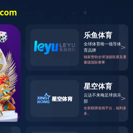
返回首页
|
联系我们