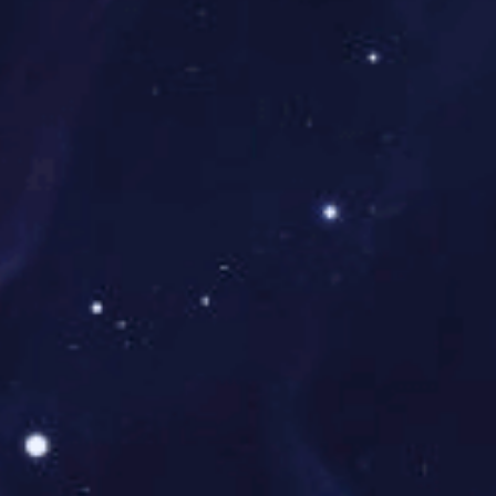
企业信用等级评价结果的通知》，我公司顺利通过严格年审，成功保留“AA
水平的权威认可，体现了国家顶级行业协会对我公司综合信用实力的充分