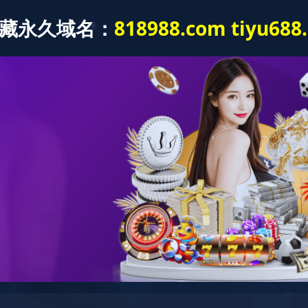
seo.com